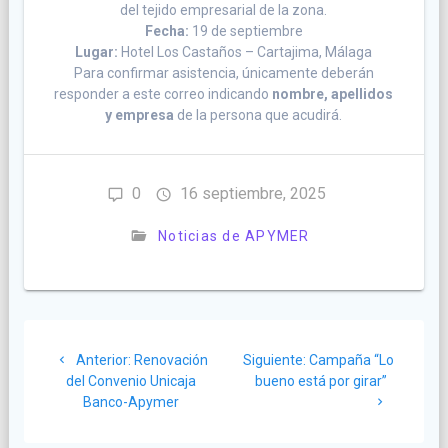
del tejido empresarial de la zona.
Fecha:
19 de septiembre
Lugar:
Hotel Los Castaños – Cartajima, Málaga
Para confirmar asistencia, únicamente deberán
responder a este correo indicando
nombre, apellidos
y empresa
de la persona que acudirá.
0
16 septiembre, 2025
Noticias de APYMER
Navegación
Anterior:
Post
Renovación
Siguiente:
Siguiente
Campaña “Lo
de
del Convenio Unicaja
anterior:
bueno está por girar”
post:
Banco-Apymer
entradas