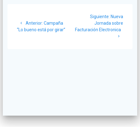
Navegación
Siguiente:
Siguiente
Nueva
de
Anterior:
Post
Campaña
Jornada sobre
post:
“Lo bueno está por girar”
anterior:
Facturación Electronica
entradas