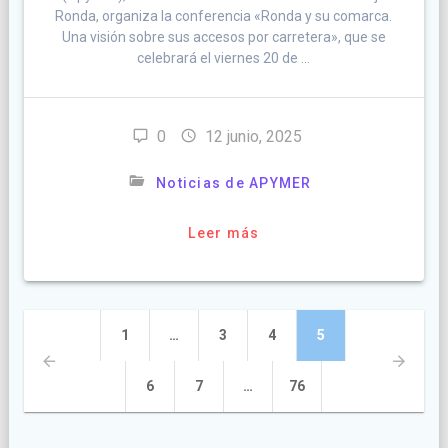
Ronda, organiza la conferencia «Ronda y su comarca.
Una visión sobre sus accesos por carretera», que se
celebrará el viernes 20 de …
0
12 junio, 2025
Noticias de APYMER
Leer más
Navegación
Página
1
…
Página
3
Página
4
Página
5
de
Página
6
Página
7
…
Página
76
entradas