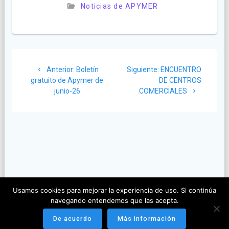
Noticias de APYMER
Navegación
Anterior:
Post
Boletín
Siguiente:
Siguiente
ENCUENTRO
de
gratuito de Apymer de
anterior:
DE CENTROS
post:
junio-26
COMERCIALES
entradas
Usamos cookies para mejorar la experiencia de uso. Si continúa
navegando entendemos que las acepta.
De acuerdo
Más información